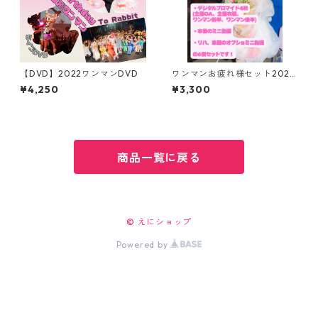
【DVD】2022ワンマンDVD
ワンマンお疲れ様セット2025.
10.12.
¥4,250
¥3,300
商品一覧に戻る
© えにショップ
Powered by